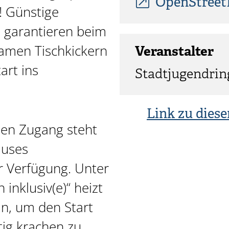
OpenStree
! Günstige
 garantieren beim
amen Tischkickern
Veranstalter
art ins
Stadtjugendring
Link zu diese
eien Zugang steht
auses
ur Verfügung. Unter
inklusiv(e)“ heizt
in, um den Start
ig krachen zu