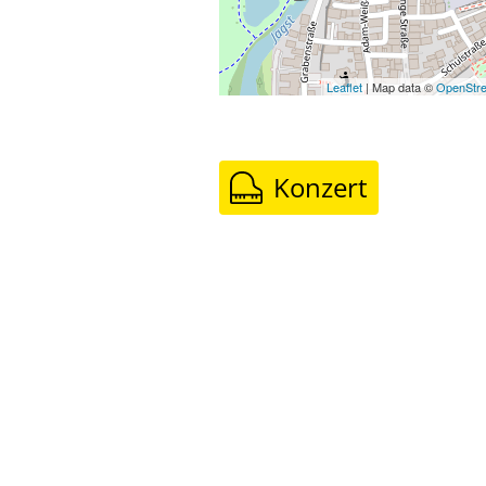
Leaflet
| Map data ©
OpenStr
Konzert