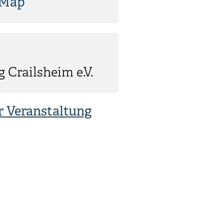
tMap
 Crailsheim e.V.
r Veranstaltung