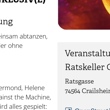
KLUSIV(E)
ung
einsam abtanzen,
der ohne
Veranstalt
Ratskeller 
Ratsgasse
lbermond, Helene
74564 Crailshe
ainst the Machine,
rd alles gespielt: