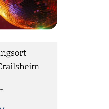
ungsort
Crailsheim
im