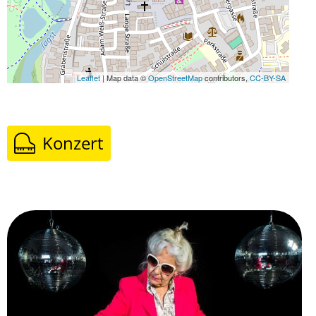
Leaflet
| Map data ©
OpenStreetMap
contributors,
CC-BY-SA
Konzert