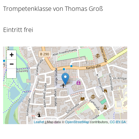
Trompetenklasse von Thomas Groß
Eintritt frei
+
−
Leaflet
| Map data ©
OpenStreetMap
contributors,
CC-BY-SA