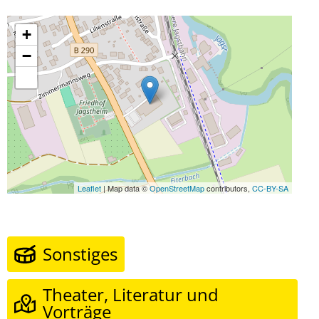
+
−
Leaflet
| Map data ©
OpenStreetMap
contributors,
CC-BY-SA
Sonstiges
Theater, Literatur und
Vorträge