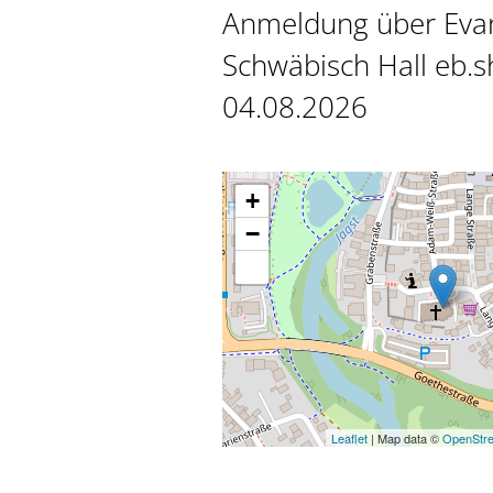
Anmeldung über Evan
Schwäbisch Hall eb.
04.08.2026
+
−
Leaflet
| Map data ©
OpenStr