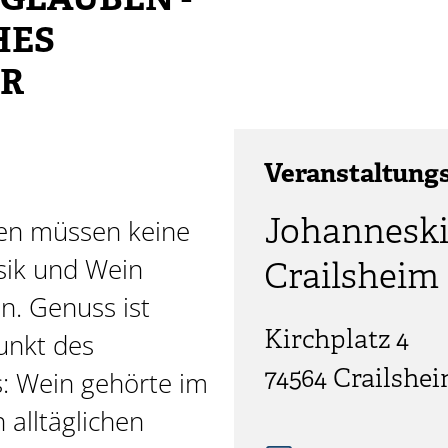
GLAUBEN -
HES
R
Veranstaltung
Johanneski
en müssen keine
sik und Wein
Crailsheim
. Genuss ist
Kirchplatz 4
Punkt des
74564 Crailshe
s: Wein gehörte im
 alltäglichen