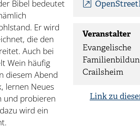
der Bibel bedeutet
OpenStree
nämlich
hlstand. Er wird
Veranstalter
ichnet, die den
Evangelische
itet. Auch bei
Familienbildun
lt Wein häufig
Crailsheim
 An diesem Abend
k, lernen Neues
Link zu diese
 und probieren
dazu wird ein
t.