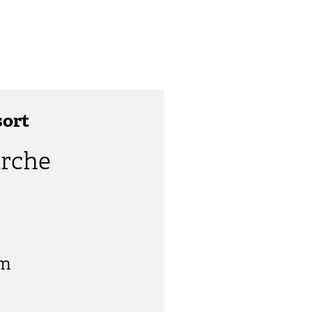
sort
rche
im