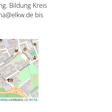
g. Bildung Kreis
sha@elkw.de bis
eetMap
contributors,
CC-BY-SA