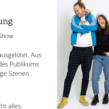
ung
 Show
usgelotet. Aus
 des Publikums
ige Szenen.
cht alles