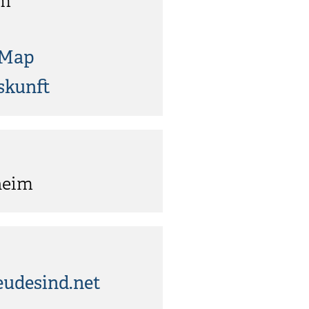
im
tMap
skunft
heim
udesind.net