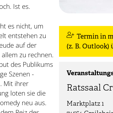
ch. Ist es.
ht es nicht, um
lt entstehen zu
Termin in 
eude auf der
(z. B. Outlook
t allem zu rechnen.
nput des Publikums
ige Szenen -
Veranstaltung
. Mit ihrer
Ratssaal C
g loten sie die
Comedy neu aus.
Marktplatz 1
h dem Reiz des