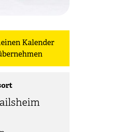
meinen Kalender
) übernehmen
sort
railsheim