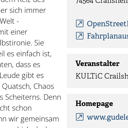
74564
Crailshe
ner sich immer
Welt -
OpenStree
it einer
Fahrplanau
bstironie. Sie
l es einfach ist,
hten, dass es
Veranstalter
 Leude gibt es
KULTiC Crails
r Quatsch, Chaos
s Scheiterns. Denn
Homepage
ucht schon
www.gudele
enn wir gemeinsam