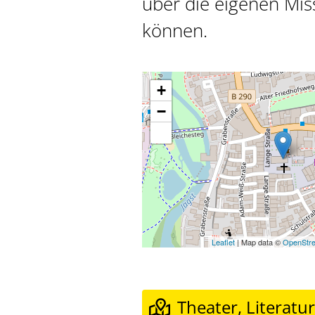
über die eigenen Mis
können.
+
−
Leaflet
| Map data ©
OpenStr
Theater, Literatu