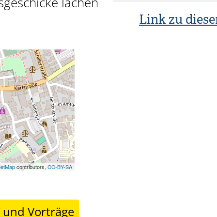
sgeschicke lachen
Link zu diese
eetMap
contributors,
CC-BY-SA
r und Vorträge