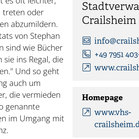
t es oft leichter,
Stadtverwa
u treten oder
Crailsheim
en abzumildern.
tats von Stephan
info@crails
n sind wie Bücher
+49 7951 403
sie ins Regal, die
www.crails
nen." Und so geht
ung auch um
r, die vermieden
Homepage
so genannte
www.vhs-
en im Umgang mit
crailsheim
z.