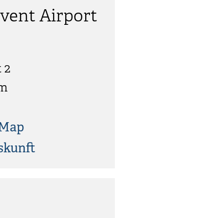
ent Airport
 2
im
tMap
skunft