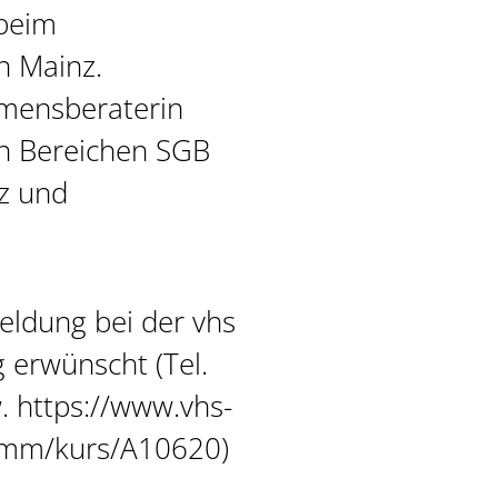
beim
n Mainz.
mensberaterin
en Bereichen SGB
z und
eldung bei der vhs
 erwünscht (Tel.
 https://www.vhs-
amm/kurs/A10620)