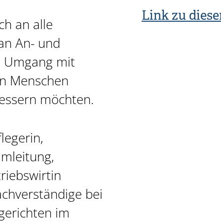
Link zu diese
ch an alle
 an An- und
en Umgang mit
en Menschen
bessern möchten.
flegerin,
imleitung,
riebswirtin
chverständige bei
gerichten im