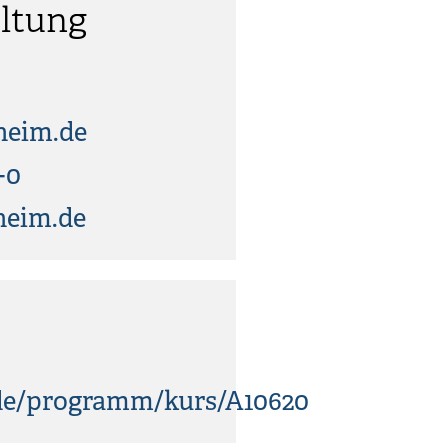
ltung
heim.de
-0
heim.de
.de/programm/kurs/A10620