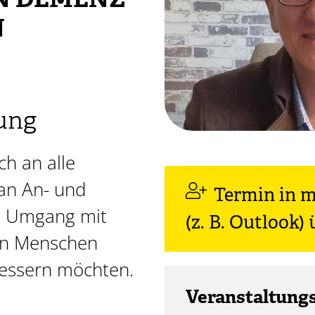
AN DEMENZ
N
ung
ch an alle
 an An- und
Termin in 
en Umgang mit
(z. B. Outlook
en Menschen
bessern möchten.
Veranstaltung