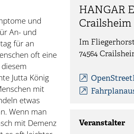
HANGAR Ev
ymptome und
Crailsheim
Für An- und
Im Fliegerhorst
ltag für an
nschen oft eine
74564
Crailshe
 diesem
te Jutta König
OpenStree
Menschen mit
Fahrplanau
ndeln etwas
ann. Wenn man
nsch mit Demenz
Veranstalter