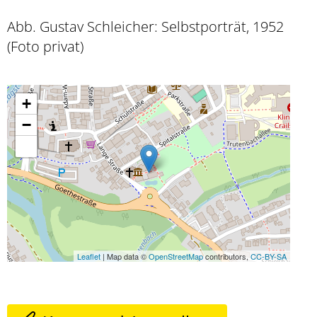
Abb. Gustav Schleicher: Selbstporträt, 1952
(Foto privat)
+
−
Leaflet
| Map data ©
OpenStreetMap
contributors,
CC-BY-SA