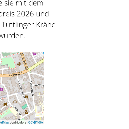
e sie mit dem
preis 2026 und
Tuttlinger Krähe
wurden.
eetMap
contributors,
CC-BY-SA