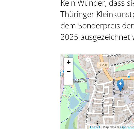
Kein Wunder, dass si
Thüringer Kleinkunst
dem Sonderpreis der 
2025 ausgezeichnet 
+
−
Leaflet
| Map data ©
OpenStr