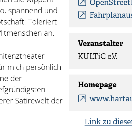
OpenStree
ino, spannend und
Fahrplanau
tschaft: Toleriert
Mitmenschen an.
Veranstalter
itenztheater
KULTiC e.V.
Für mich persönlich
ine der
Homepage
efgründigsten
www.hartau
rer Satirewelt der
Link zu diese