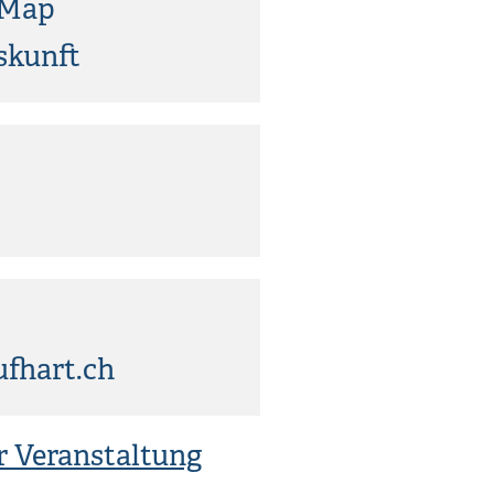
tMap
skunft
fhart.ch
r Veranstaltung