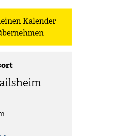
meinen Kalender
) übernehmen
sort
railsheim
im