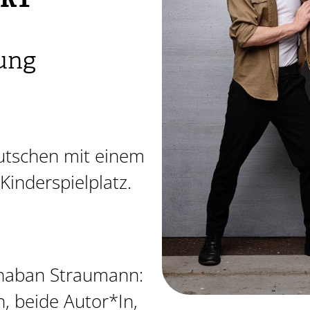
ART
ung
utschen mit einem
Kinderspielplatz.
Rhaban Straumann:
, beide Autor*In,