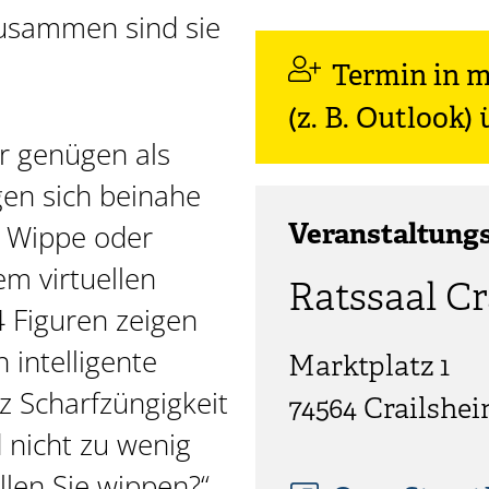
Zusammen sind sie
Termin in 
(z. B. Outlook
er genügen als
gen sich beinahe
r Wippe oder
Veranstaltung
em virtuellen
Ratssaal C
 4 Figuren zeigen
 intelligente
Marktplatz 1
z Scharfzüngigkeit
74564
Crailshe
 nicht zu wenig
llen Sie wippen?“