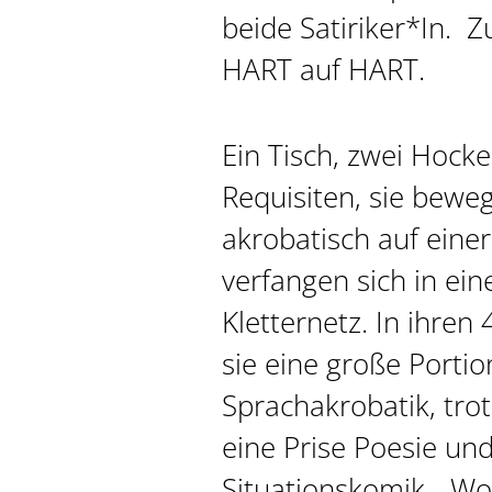
beide Satiriker*In. 
HART auf HART.
Ein Tisch, zwei Hock
Requisiten, sie bewe
akrobatisch auf eine
verfangen sich in ein
Kletternetz. In ihren
sie eine große Portion
Sprachakrobatik, trot
eine Prise Poesie und
Situationskomik. „Wo