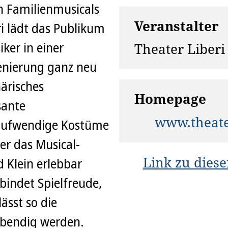
n Familienmusicals
Veranstalter
i lädt das Publikum
iker in einer
Theater Liberi
enierung ganz neu
ärisches
Homepage
sante
www.theater
 aufwendige Kostüme
der das Musical-
Link zu diese
 Klein erlebbar
bindet Spielfreude,
ässt so die
ebendig werden.