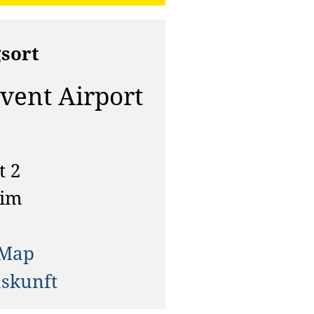
sort
ent Airport
t 2
eim
tMap
skunft