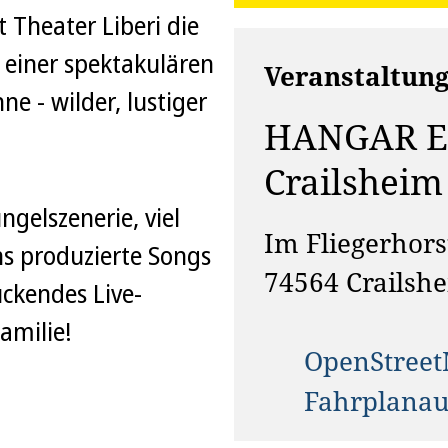
 Theater Liberi die
 einer spektakulären
Veranstaltung
e - wilder, lustiger
HANGAR Ev
Crailsheim
gelszenerie, viel
Im Fliegerhors
s produzierte Songs
74564
Crailsh
uckendes Live-
Familie!
OpenStree
Fahrplanau