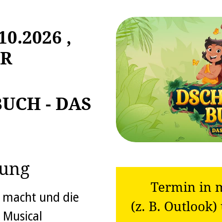
10.2026
,
HR
UCH - DAS
bung
Termin in 
t macht und die
(z. B. Outloo
 Musical