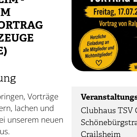
IM -
IM
VORTRAG
ZEUGE
E)
ung
ringen, Vorträge
Veranstaltung
dern, lachen und
Clubhaus TSV C
bei unserem neuen
Schönebürgstra
us.
Crailsheim