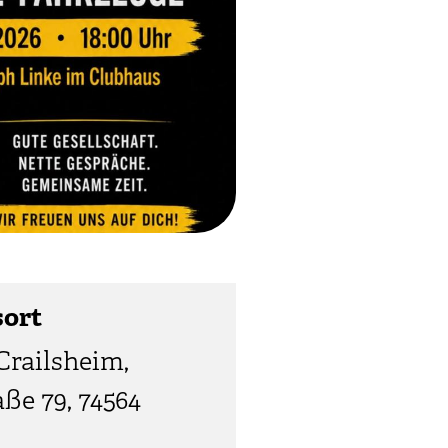
sort
railsheim,
ße 79, 74564