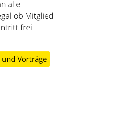
n alle
egal ob Mitglied
tritt frei.
r und Vorträge